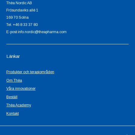
Théa Nordic AB
Frösundaviks allé 1
169 70 Solna
Tel. +46 8 33 37 80
E-post info.nordic@theapharma.com
Länkar
Produkter och terapiområden
Om Théa
Våra innovationer
Beställ
Théa Academy
Kontakt