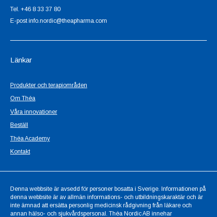
Tel. +46 8 33 37 80
E-post info.nordic@theapharma.com
Länkar
Produkter och terapiområden
Om Théa
Våra innovationer
Beställ
Théa Academy
Kontakt
Denna webbsite är avsedd för personer bosatta i Sverige. Informationen på
denna webbsite är av allmän informations- och utbildningskaraktär och är
inte ämnad att ersätta personlig medicinsk rådgivning från läkare och
annan hälso- och sjukvårdspersonal. Théa Nordic AB innehar