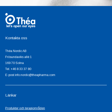
Kontakta oss
Théa Nordic AB
Frösundaviks allé 1
169 70 Solna
Tel. +46 8 33 37 80
E-post info.nordic@theapharma.com
Länkar
Produkter och terapiområden