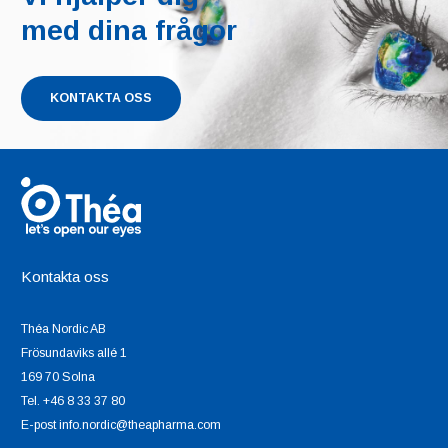
med dina frågor
KONTAKTA OSS
Kontakta oss
Théa Nordic AB
Frösundaviks allé 1
169 70 Solna
Tel. +46 8 33 37 80
E-post info.nordic@theapharma.com