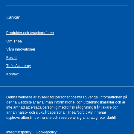
Länkar
Produkter och terapiområden
Om Théa
Våra innovationer
Beställ
Théa Academy
Kontakt
Denna webbsite är avsedd för personer bosatta i Sverige. Informationen på
denna webbsite är av allmän informations- och utbildningskaraktär och är
inte ämnad att ersätta personlig medicinsk rådgivning från läkare och
annan hälso- och sjukvårdspersonal. Théa Nordic AB innehar
upphovsrätten till denna site och reserverar sig alla rättigheter därtill.
Integritetspolicy
Cookiepolicy